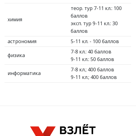
теор. тур 7-11 кл.: 100
баллов
химия
эксп. тур 9-11 кл.: 30
баллов
астрономия
5-11 кл. - 100 баллов
7-8 кл.: 40 баллов
физика
9-11 кл.: 50 баллов
7-8 кл.; 400 баллов
информатика
9-11 кл.; 400 баллов