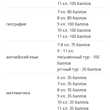
11 кл.: 100 баллов.
7 кл.: 80 баллов
8 кл.: 80 баллов
география
9 кл.: 100 баллов
10 кл.: 100 баллов
11 кл.: 100 баллов
7-8 кл.: 75 баллов
9 - 11 кл.:
английский язык
письменный тур - 100
баллов
устный тур - 20 баллов
6 кл.: 35 баллов
7 кл.: 35 баллов
8 кл.: 35 баллов
математика
9 кл.: 35 баллов
10 кл.: 35 баллов
11 кл.: 35 баллов