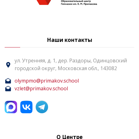
Наши контакты
ул. Утренняя, д. 1, дер. Раздоры, Одинцовский
городской округ, Московская обл., 143082
olympmo@primakov.school
vzlet@primakov.school
О Центре