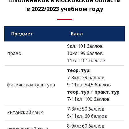
школьников в Московской области
в 2022/2023 учебном году
Предмет
Балл
9кл.: 101 баллов
право
10кл.: 99 баллов
11кл.: 101 баллов
теор. тур:
7-8кл.: 39 баллов
физическая культура
9-11кл.: 54,5 баллов
теор. тур + практ. тур
7-11кл.: 100 баллов
7-8кл.: 50 баллов
китайский язык
9-11кл.: 60 баллов
8-9кл.: 60 баллов