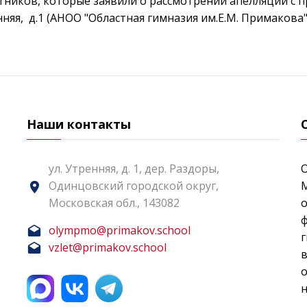
ников, которые заявили о рассмотрении апелляции с пр
нняя, д.1 (АНОО "Областная гимназия им.Е.М. Примакова"
Наши контакты
ул. Утренняя, д. 1, дер. Раздоры,
Одинцовский городской округ,
Московская обл., 143082
о
ф
olympmo@primakov.school
г
vzlet@primakov.school
н